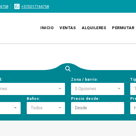
4758
+573017744758
INICIO
VENTAS
ALQUILERES
PERMUTAR
d:
Zona / barrio:
Ti
ones
0 Opciones
Baños:
Precio desde:
Pr
Todos