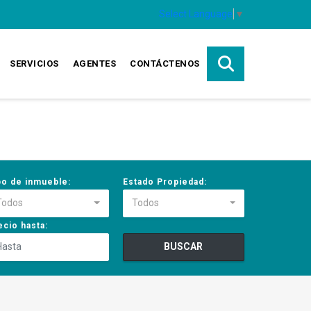
Select Language
▼
SERVICIOS
AGENTES
CONTÁCTENOS
po de inmueble:
Estado Propiedad:
Todos
Todos
ecio hasta:
BUSCAR