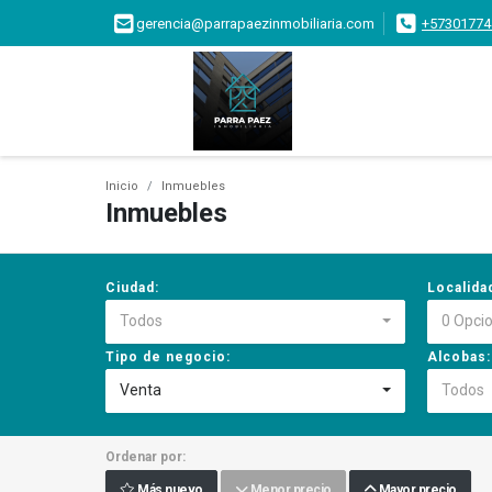
gerencia@parrapaezinmobiliaria.com
+57301774
Inicio
Inmuebles
Inmuebles
Ciudad:
Localida
Todos
0 Opci
Tipo de negocio:
Alcobas:
Venta
Todos
Ordenar por:
Más nuevo
Menor precio
Mayor precio