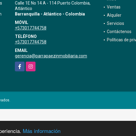
as
Calle 1E No 14 A - 114 Puerto Colombia,
Ventas
Atlántico
n
Barranquilla - Atlántico - Colombia
Alquiler
MÓVIL
Servicios
+573017744758
Contáctenos
TELÉFONO
Políticas de pr
+573017744758
EMAIL
gerencia@parrapaezinmobiliaria.com
Facebook
Instagram
vados.
periencia.
Más información