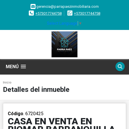
gerencia@parrapaezinmobiliaria.com
+573017744758
+573017744758
Select Language
▼
MENÚ
Inicio
Detalles del inmueble
Código
. 6720425
CASA EN VENTA EN