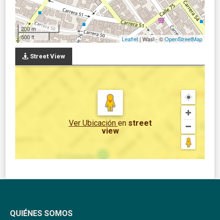
200 m
500 ft
Leaflet
| Wasi - ©
OpenStreetMap
Street View
Ver Ubicación
en
street
view
QUIÉNES SOMOS