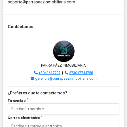
soporte@parrapaezinmobiliaria.com
Contáctanos
PARRA PÁEZ INMOBILIARIA
+3042617797
|
573017744758
gerencia@parrapaezinmobiliaria.com
¿Prefieres que te contactemos?
*
Tu nombre
*
Correo electrónico