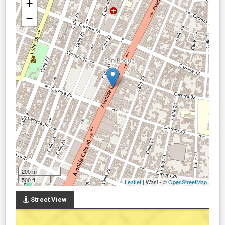
+
−
200 m
500 ft
Leaflet
| Wasi - ©
OpenStreetMap
Street View