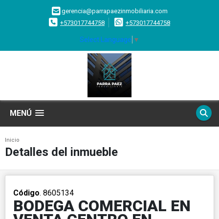
gerencia@parrapaezinmobiliaria.com
+573017744758
+573017744758
Select Language
▼
MENÚ
Inicio
Detalles del inmueble
Código
. 8605134
BODEGA COMERCIAL EN