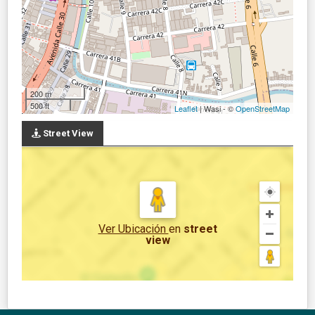
200 m
500 ft
Leaflet
| Wasi - ©
OpenStreetMap
Street View
Ver Ubicación
en
street
view