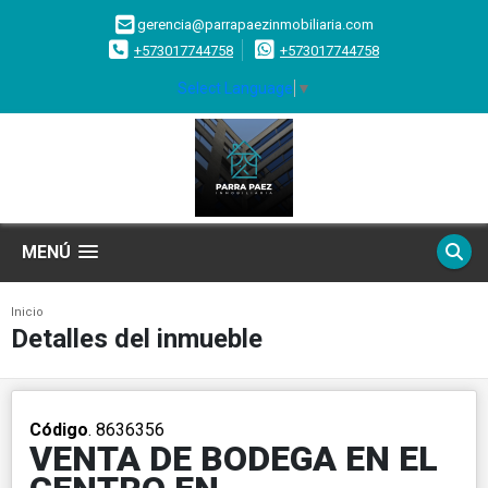
gerencia@parrapaezinmobiliaria.com
+573017744758
+573017744758
Select Language
▼
MENÚ
Inicio
Detalles del inmueble
Código
. 8636356
VENTA DE BODEGA EN EL