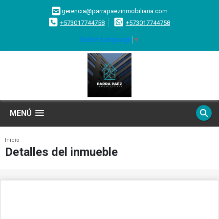
gerencia@parrapaezinmobiliaria.com
+573017744758
+573017744758
Select Language
▼
MENÚ
Inicio
Detalles del inmueble