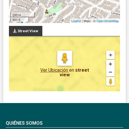
200 m
500 ft
Leaflet
| Wasi - ©
OpenStreetMap
Street View
Ver Ubicación
en
street
view
QUIÉNES SOMOS