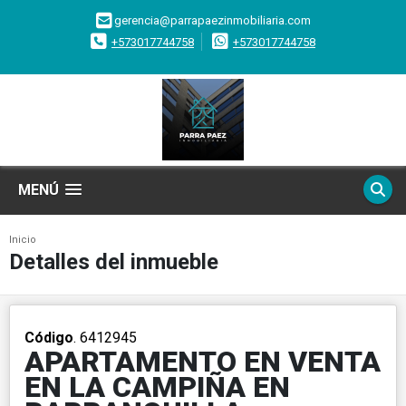
gerencia@parrapaezinmobiliaria.com
+573017744758
+573017744758
MENÚ
Inicio
Detalles del inmueble
Código
. 6412945
APARTAMENTO EN VENTA
EN LA CAMPIÑA EN