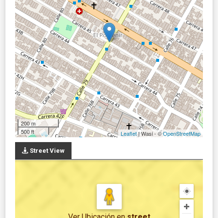
200 m
500 ft
Leaflet
| Wasi - ©
OpenStreetMap
Street View
Ver Ubicación
en
street