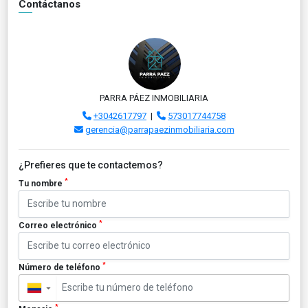
Contáctanos
PARRA PÁEZ INMOBILIARIA
+3042617797
|
573017744758
gerencia@parrapaezinmobiliaria.com
¿Prefieres que te contactemos?
*
Tu nombre
*
Correo electrónico
*
Número de teléfono
▼
*