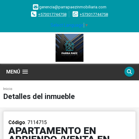
gerencia@parrapaezinmobiliaria.com
+573017744758
+573017744758
Select Language
▼
MENÚ
Inicio
Detalles del inmueble
Código
. 7114715
APARTAMENTO EN