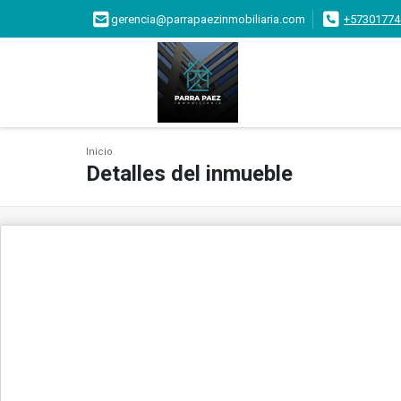
gerencia@parrapaezinmobiliaria.com
+57301774
Inicio
Detalles del inmueble