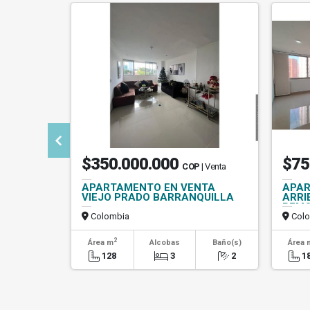
$350.000.000
$75
COP
| Venta
APARTAMENTO EN VENTA
APAR
VIEJO PRADO BARRANQUILLA
ARRI
REMO
Colombia
Colo
2
Área m
Alcobas
Baño(s)
Área 
128
3
2
1