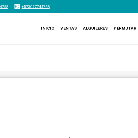
4758
+573017744758
INICIO
VENTAS
ALQUILERES
PERMUTAR