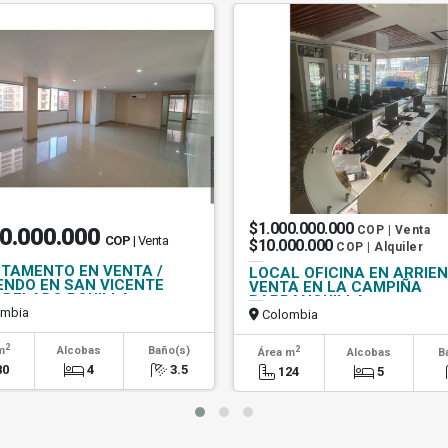
$1.000.000.000
0.000.000
COP | Venta
COP
| Venta
$10.000.000
COP | Alquiler
TAMENTO EN VENTA /
LOCAL OFICINA EN ARRIE
ENDO EN SAN VICENTE
VENTA EN LA CAMPIÑA
DELADO BQUILLA
BARRANQUILLA
mbia
Colombia
2
2
m
Alcobas
Baño(s)
Área m
Alcobas
B
80
4
3.5
124
5