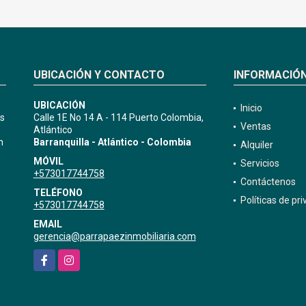
UBICACIÓN Y CONTACTO
INFORMACIÓ
UBICACIÓN
Inicio
as
Calle 1E No 14 A - 114 Puerto Colombia,
Ventas
Atlántico
n
Barranquilla - Atlántico - Colombia
Alquiler
MÓVIL
Servicios
+573017744758
Contáctenos
TELÉFONO
Políticas de pr
+573017744758
EMAIL
gerencia@parrapaezinmobiliaria.com
Facebook
Instagram