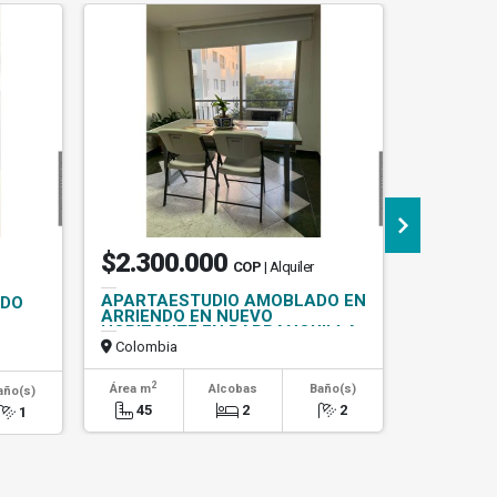
$2.300.000
$12.0
COP
| Alquiler
APARTAESTUDIO AMOBLADO EN
CASA CA
NDO
ARRIENDO EN NUEVO
EN SALG
HORIZONTE EN BARRANQUILLA
Colombia
Colombi
2
2
Área m
Alcobas
Baño(s)
Área m
año(s)
45
2
2
1200
1