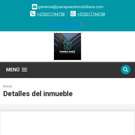
gerencia@parrapaezinmobiliaria.com
+573017744758
+573017744758
Select Language
▼
MENÚ
Inicio
Detalles del inmueble