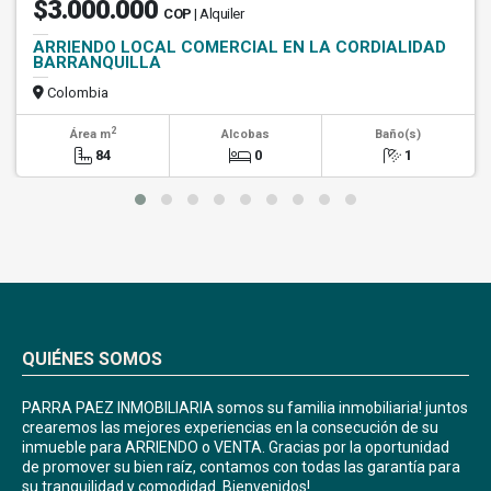
$3.000.000
COP
| Alquiler
ARRIENDO LOCAL COMERCIAL EN LA CORDIALIDAD
BARRANQUILLA
Colombia
2
Área m
Alcobas
Baño(s)
84
0
1
QUIÉNES SOMOS
PARRA PAEZ INMOBILIARIA somos su familia inmobiliaria! juntos
crearemos las mejores experiencias en la consecución de su
inmueble para ARRIENDO o VENTA. Gracias por la oportunidad
de promover su bien raíz, contamos con todas las garantía para
su tranquilidad y comodidad. Bienvenidos!