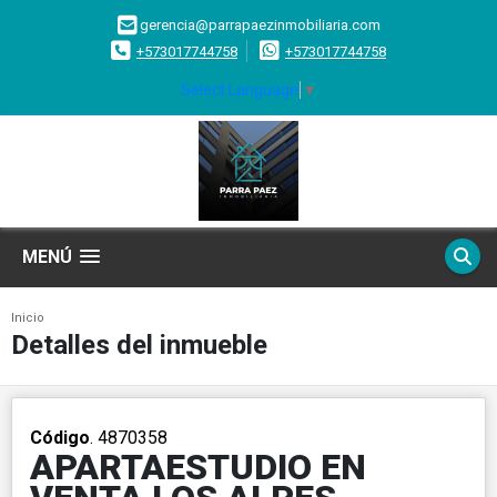
gerencia@parrapaezinmobiliaria.com
+573017744758
+573017744758
Select Language
▼
MENÚ
Inicio
Detalles del inmueble
Código
. 4870358
APARTAESTUDIO EN