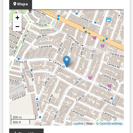
Mapa
+
−
200 m
500 ft
Leaflet
| Wasi - ©
OpenStreetMap