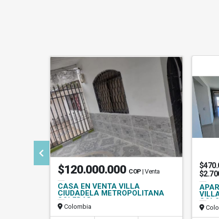
$470.
$120.000.000
COP
| Venta
$2.70
CASA EN VENTA VILLA
APAR
CIUDADELA METROPOLITANA
VILL
SOLEDAD
COLO
Colombia
Colo