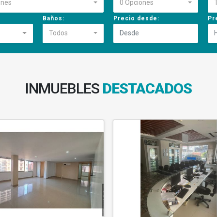
ones
0 Opciones
Baños:
Precio desde:
Pr
Todos
INMUEBLES
DESTACADOS