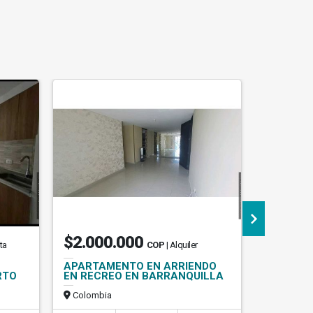
$2.000.000
$3.40
ta
COP
| Alquiler
APARTAMENTO EN ARRIENDO
APARTA
RTO
EN RECREO EN BARRANQUILLA
ARRIEND
PUERTO 
Colombia
Colombi