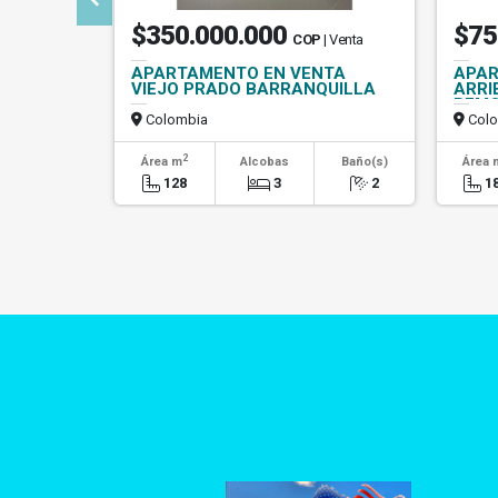
$350.000.000
$75
COP
| Venta
APARTAMENTO EN VENTA
APAR
VIEJO PRADO BARRANQUILLA
ARRI
REMO
Colombia
Colo
2
Área m
Alcobas
Baño(s)
Área 
128
3
2
1