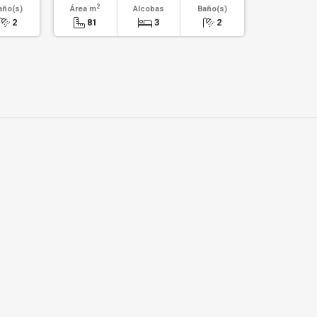
2
2
año(s)
Área m
Alcobas
Baño(s)
Área m
2
81
3
2
88