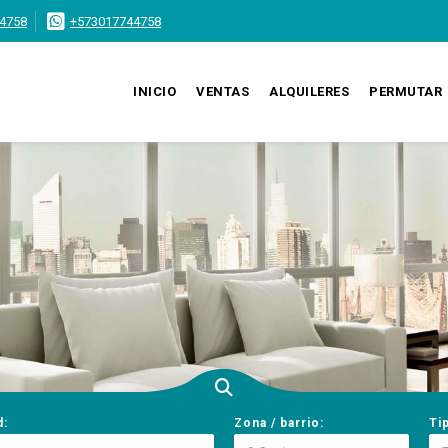
4758
+573017744758
INICIO
VENTAS
ALQUILERES
PERMUTAR
d:
Zona / barrio:
Ti