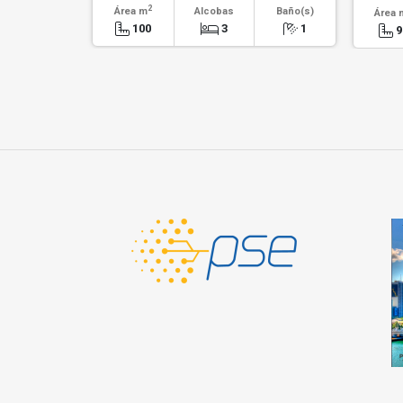
2
Área m
Alcobas
Baño(s)
Área 
100
3
1
9