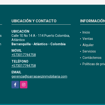
UBICACIÓN Y CONTACTO
INFORMACIÓ
UBICACIÓN
Inicio
as
Calle 1E No 14 A - 114 Puerto Colombia,
Ventas
Atlántico
n
Barranquilla - Atlántico - Colombia
Alquiler
MÓVIL
Servicios
+573017744758
Contáctenos
TELÉFONO
Políticas de pr
+573017744758
EMAIL
gerencia@parrapaezinmobiliaria.com
Facebook
Instagram