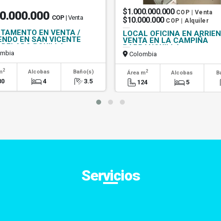
$1.000.000.000
0.000.000
COP | Venta
COP
| Venta
$10.000.000
COP | Alquiler
TAMENTO EN VENTA /
LOCAL OFICINA EN ARRIE
ENDO EN SAN VICENTE
VENTA EN LA CAMPIÑA
DELADO BQUILLA
BARRANQUILLA
mbia
Colombia
2
2
m
Alcobas
Baño(s)
Área m
Alcobas
B
80
4
3.5
124
5
Servicios