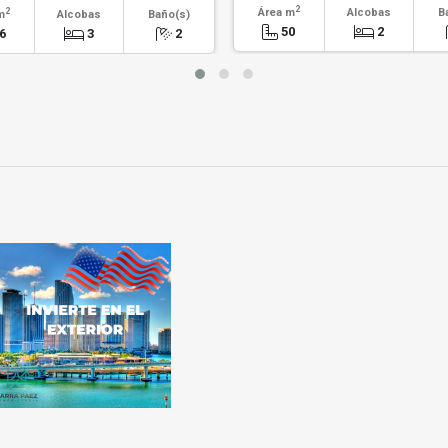
2
2
Área m
Alcobas
B
m
Alcobas
Baño(s)
50
2
6
3
2