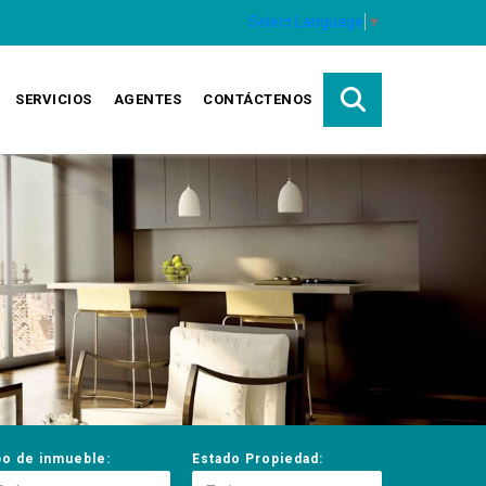
Select Language
▼
SERVICIOS
AGENTES
CONTÁCTENOS
po de inmueble:
Estado Propiedad: