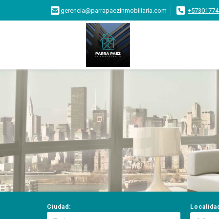
gerencia@parrapaezinmobiliaria.com
+57301774
Ciudad:
Localida