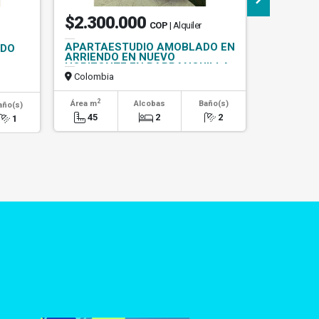
$2.300.000
$12.0
COP
| Alquiler
APARTAESTUDIO AMOBLADO EN
CASA CA
NDO
ARRIENDO EN NUEVO
EN SALG
HORIZONTE EN BARRANQUILLA
Colombia
Colombi
2
2
Área m
Alcobas
Baño(s)
Área m
año(s)
45
2
2
1200
1